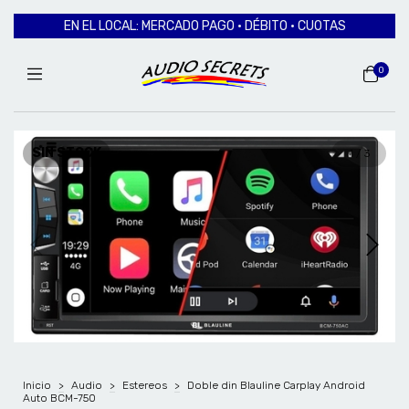
EN EL LOCAL: MERCADO PAGO · DÉBITO · CUOTAS
0
SIN STOCK
1
/
3
Inicio
>
Audio
>
Estereos
>
Doble din Blauline Carplay Android
Auto BCM-750